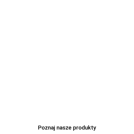
Ampulse GmbH is an
energy project
equipment supplier for Europe and the UK
,
delivering transformers, HV/MV cables,
inverters, and battery storage systems for
transmission, distribution, and renewable
energy projects.
Poznaj nasze produkty