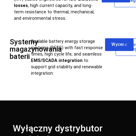
szczeg
losses
, high current capacity, and long-
term resistance to thermal, mechanical,
and environmental stress.
Systemy
Scalable battery energy storage
Wycena
Wyświ
magazynowania
systems (BESS) with fast response
szcze
times, high cycle life, and seamless
baterii
EMS/SCADA integration
to
support grid stability and renewable
integration.
Wyłączny dystrybutor