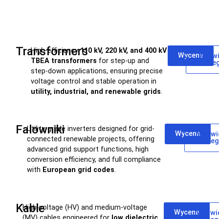
Transformers
High-efficiency
110 kV, 220 kV, and 400 kV
Wycena
Wyświ
TBEA transformers
for step-up and
szczeg
step-down applications, ensuring precise
voltage control and stable operation in
utility, industrial, and renewable grids
.
Falowniki
Utility-grade inverters designed for grid-
Wycena
Wyświ
connected renewable projects, offering
szczeg
advanced grid support functions, high
conversion efficiency, and full compliance
with
European grid codes
.
Kable
High-voltage (HV) and medium-voltage
Wycena
Wyświe
(MV) cables engineered for
low dielectric