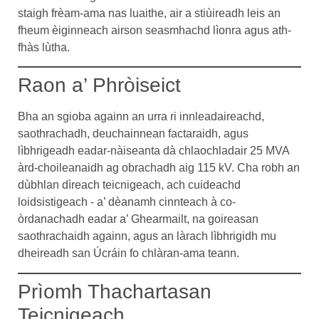
staigh frèam-ama nas luaithe, air a stiùireadh leis an
fheum èiginneach airson seasmhachd lìonra agus ath-
fhàs lùtha.
Raon a’ Phròiseict
Bha an sgioba againn an urra ri innleadaireachd,
saothrachadh, deuchainnean factaraidh, agus
lìbhrigeadh eadar-nàiseanta dà chlaochladair 25 MVA
àrd-choileanaidh ag obrachadh aig 115 kV. Cha robh an
dùbhlan dìreach teicnigeach, ach cuideachd
loidsistigeach - a’ dèanamh cinnteach à co-
òrdanachadh eadar a’ Ghearmailt, na goireasan
saothrachaidh againn, agus an làrach lìbhrigidh mu
dheireadh san Úcráin fo chlàran-ama teann.
Prìomh Thachartasan
Teicnigeach