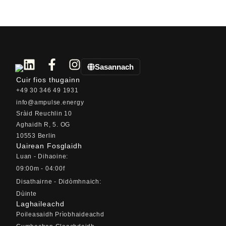
Sasannach
Cuir fios thugainn
+49 30 346 49 1931
info@ampulse.energy
Sràid Reuchlin 10
Aghaidh R, 5. OG
10553 Berlin
Uairean Fosglaidh
Luan - Dihaoine:
09:00m - 04:00f
Disathairne - Didòmhnaich:
Dùinte
Laghaileachd
Poileasaidh Prìobhaideachd