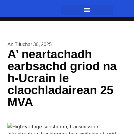
An T-Iuchar 30, 2025
A’ neartachadh
earbsachd griod na
h-Ucrain le
claochladairean 25
MVA