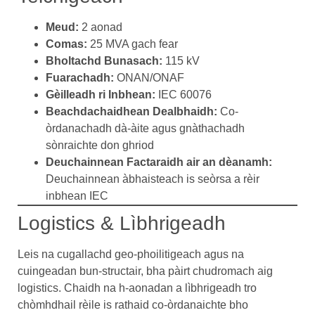
Meud:
2 aonad
Comas:
25 MVA gach fear
Bholtachd Bunasach:
115 kV
Fuarachadh:
ONAN/ONAF
Gèilleadh ri Inbhean:
IEC 60076
Beachdachaidhean Dealbhaidh:
Co-
òrdanachadh dà-àite agus gnàthachadh
sònraichte don ghriod
Deuchainnean Factaraidh air an dèanamh:
Deuchainnean àbhaisteach is seòrsa a rèir
inbhean IEC
Logistics & Lìbhrigeadh
Leis na cugallachd geo-phoilitigeach agus na
cuingeadan bun-structair, bha pàirt chudromach aig
logistics. Chaidh na h-aonadan a lìbhrigeadh tro
chòmhdhail rèile is rathaid co-òrdanaichte bho