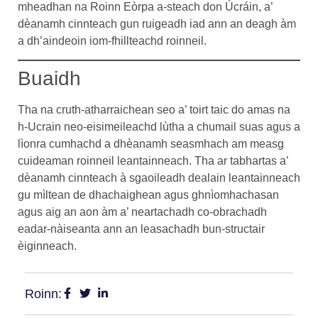
mheadhan na Roinn Eòrpa a-steach don Úcráin, a’
dèanamh cinnteach gun ruigeadh iad ann an deagh àm
a dh’aindeoin iom-fhillteachd roinneil.
Buaidh
Tha na cruth-atharraichean seo a’ toirt taic do amas na
h-Ucrain neo-eisimeileachd lùtha a chumail suas agus a
lìonra cumhachd a dhèanamh seasmhach am measg
cuideaman roinneil leantainneach. Tha ar tabhartas a’
dèanamh cinnteach à sgaoileadh dealain leantainneach
gu mìltean de dhachaighean agus ghnìomhachasan
agus aig an aon àm a’ neartachadh co-obrachadh
eadar-nàiseanta ann an leasachadh bun-structair
èiginneach.
Roinn: