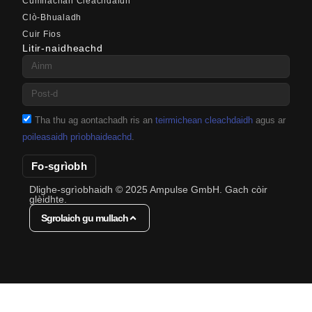
Cumhachan Cleachdaidh
Clò-Bhualadh
Cuir Fios
Litir-naidheachd
Tha thu ag aontachadh ris an
teirmichean cleachdaidh
agus ar
poileasaidh prìobhaideachd
.
Fo-sgrìobh
Dlighe-sgrìobhaidh © 2025 Ampulse GmbH. Gach còir
glèidhte.
Sgrolaich gu mullach