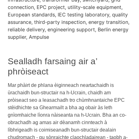
Sealladh farsaing air a’
phròiseact
Mar phàirt de phlana èiginneach neartachaidh is
ùrachaidh bun-structair na h-Ucrain, chaidh am
pròiseact seo a leasachadh tro chùmhnantaiche EPC
stèidhichte sa Ghearmailt a bha ag obair às leth
gnìomhaiche lìonra nàiseanta na h-Ucrain. Bha an co-
obrachadh ag amas air dèanamh cinnteach à
lìbhrigeadh is coimiseanadh bun-structair dealain
chudromach - gu sònraichte claochladairean - taobh a-