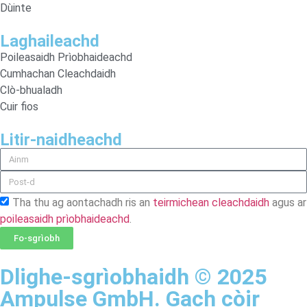
Dùinte
Laghaileachd
Poileasaidh Prìobhaideachd
Cumhachan Cleachdaidh
Clò-bhualadh
Cuir fios
Litir-naidheachd
Tha thu ag aontachadh ris an
teirmichean cleachdaidh
agus ar
poileasaidh prìobhaideachd
.
Fo-sgrìobh
Dlighe-sgrìobhaidh © 2025
Ampulse GmbH. Gach còir