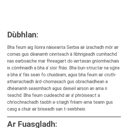
Dùbhlan
:
Bha feum aig lìonra nàiseanta Serbia air ùrachadh mòr air
comas gus dèanamh cinnteach à lìbhrigeadh cumhachd
nas earbsaiche mar fhreagairt do iarrtasan gnìomhachais
is còmhnaidh a bha a’ sìor fhàs. Bha bun-structar na sgìre
a bha a’ fàs sean fo chuideam, agus bha feum air cruth-
atharrachaidh àrd-chomasach gus obrachaidhean a
dhèanamh seasmhach agus deiseil airson an ama ri
teachd. Bha feum cuideachd air a’ phròiseact a
chrìochnachadh taobh a-staigh frèam-ama teann gus
casg a chuir air briseadh san t-seirbheis.
Ar Fuasgladh
: