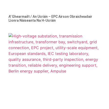
A' Ghearmailt / An Ucràin – EPC Airson Obraicheadair
Lìonra Nàiseanta Na H-Ucràin