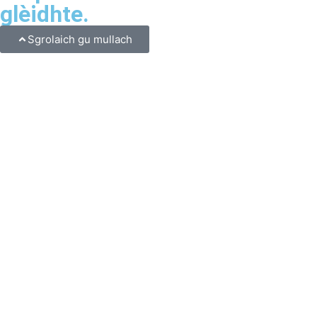
glèidhte.
Sgrolaich gu mullach