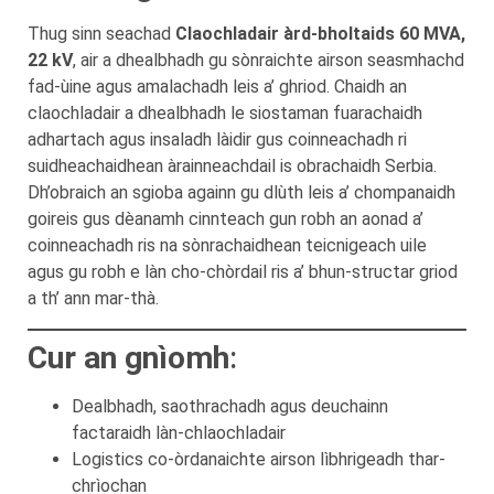
Thug sinn seachad
Claochladair àrd-bholtaids 60 MVA,
22 kV
, air a dhealbhadh gu sònraichte airson seasmhachd
fad-ùine agus amalachadh leis a’ ghriod. Chaidh an
claochladair a dhealbhadh le siostaman fuarachaidh
adhartach agus insaladh làidir gus coinneachadh ri
suidheachaidhean àrainneachdail is obrachaidh Serbia.
Dh’obraich an sgioba againn gu dlùth leis a’ chompanaidh
goireis gus dèanamh cinnteach gun robh an aonad a’
coinneachadh ris na sònrachaidhean teicnigeach uile
agus gu robh e làn cho-chòrdail ris a’ bhun-structar griod
a th’ ann mar-thà.
Cur an gnìomh
:
Dealbhadh, saothrachadh agus deuchainn
factaraidh làn-chlaochladair
Logistics co-òrdanaichte airson lìbhrigeadh thar-
chrìochan