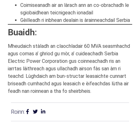
Coimiseanadh air an làrach ann an co-obrachadh le
sgiobaidhean teicnigeach ionadail
Gèilleadh ri inbhean dealain is àrainneachdail Serbia
Buaidh
:
Mheudaich stàladh an claochladair 60 MVA seasmhachd
agus comas a’ ghriod gu mòr, a’ cuideachadh Serbia
Electric Power Corporation gus coinneachadh ris an
iarrtas làithreach agus ullachadh airson fàs san àm ri
teachd. Lùghdaich am bun-structar leasaichte cunnart
briseadh cumhachd agus leasaich e èifeachdas lùtha air
feadh nan roinnean a tha fo sheirbheis.
Roinn: